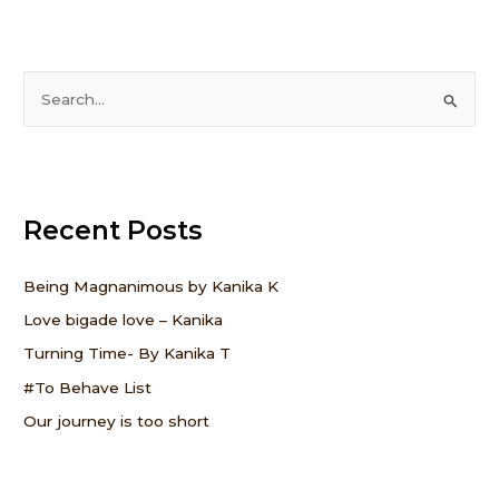
S
e
a
r
Recent Posts
c
h
f
Being Magnanimous by Kanika K
o
Love bigade love – Kanika
r
Turning Time- By Kanika T
:
#To Behave List
Our journey is too short